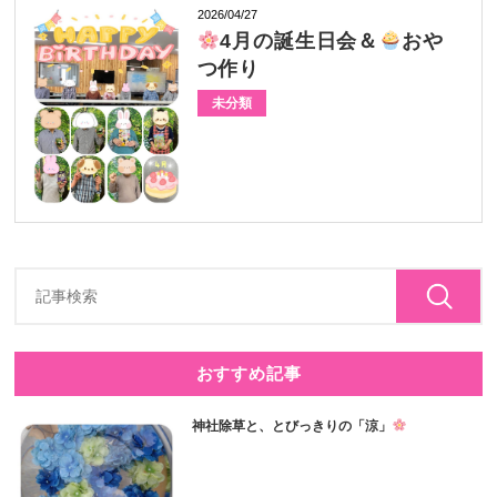
2026/04/27
4月の誕生日会＆
おや
つ作り
未分類
おすすめ記事
神社除草と、とびっきりの「涼」