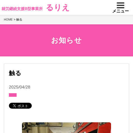
るりえ
就労継続支援B型事業所
メニュー
HOME
>
触る
お知らせ
触る
2025/04/28