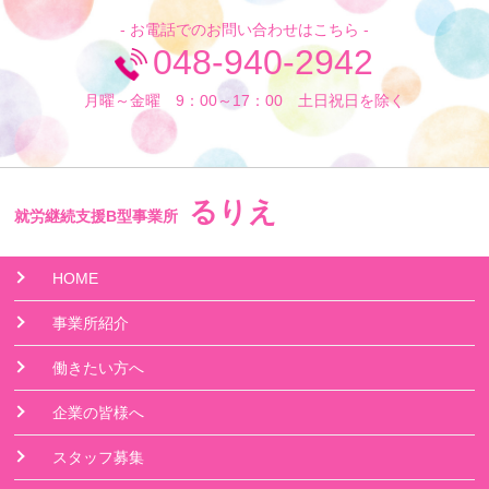
- お電話でのお問い合わせはこちら -
048-940-2942
月曜～金曜 9：00～17：00 土日祝日を除く
るりえ
就労継続支援B型事業所
HOME
事業所紹介
働きたい方へ
企業の皆様へ
スタッフ募集