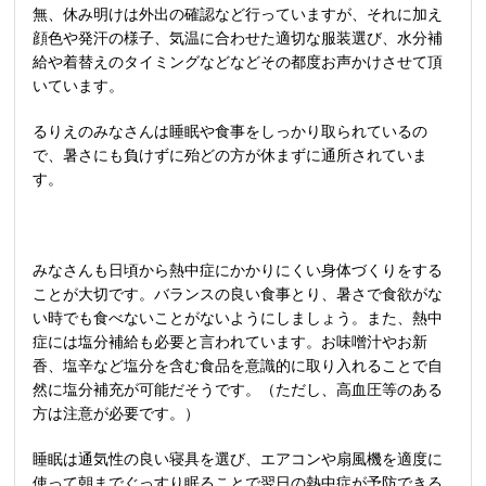
無、休み明けは外出の確認など行っていますが、それに加え
顔色や発汗の様子、気温に合わせた適切な服装選び、水分補
給や着替えのタイミングなどなどその都度お声かけさせて頂
いています。
るりえのみなさんは睡眠や食事をしっかり取られているの
で、暑さにも負けずに殆どの方が休まずに通所されていま
す。
みなさんも日頃から熱中症にかかりにくい身体づくりをする
ことが大切です。バランスの良い食事とり、暑さで食欲がな
い時でも食べないことがないようにしましょう。また、熱中
症には塩分補給も必要と言われています。お味噌汁やお新
香、塩辛など塩分を含む食品を意識的に取り入れることで自
然に塩分補充が可能だそうです。（ただし、高血圧等のある
方は注意が必要です。）
睡眠は通気性の良い寝具を選び、エアコンや扇風機を適度に
使って朝までぐっすり眠ることで翌日の熱中症が予防できる