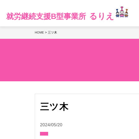
るりえ
就労継続支援B型事業所
HOME
>
三ツ木
三ツ木
2024/05/20